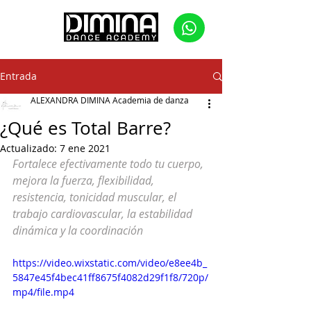
Entrada
ALEXANDRA DIMINA Academia de danza
¿Qué es Total Barre?
Actualizado:
7 ene 2021
Fortalece efectivamente todo tu cuerpo, 
mejora la fuerza, flexibilidad, 
resistencia, tonicidad muscular, el 
trabajo cardiovascular, la estabilidad 
dinámica y la coordinación
https://video.wixstatic.com/video/e8ee4b_
5847e45f4bec41ff8675f4082d29f1f8/720p/
mp4/file.mp4