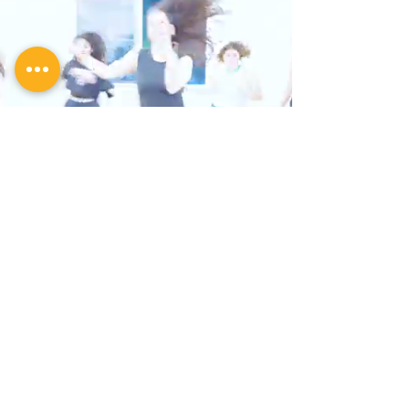
VIVE LA EXPERIENCIA
DESDE ADENTRO
Más que pasos, es pasión, disciplina
y momentos que transforman.
​En Dimina se crean amistades, se
fortalece la seguridad personal y