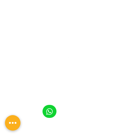
SÍGUENOS EN REDES SOCIALES
CONTACTO
TEL.:
5570 32 86 12
dimina.academia@gmail.com
UBICACIÓN