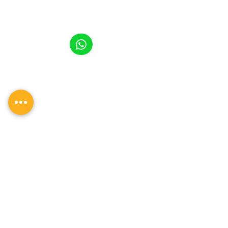
TEL.:
5570 32 86 12
dimina.academia@gmail.com
UBICACIÓN
Atenas 119, Valle Dorado, 54020
Tlalnepantla de Baz, Edomex