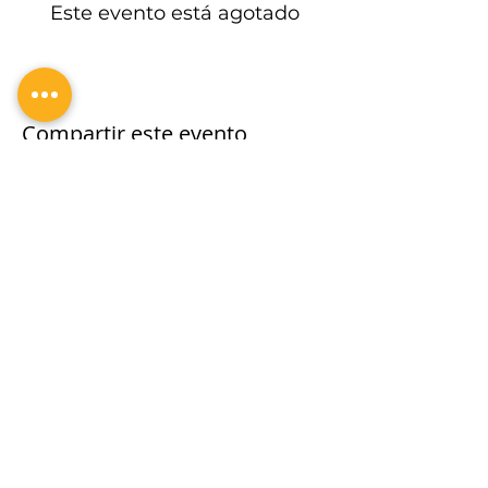
Este evento está agotado
Compartir este evento
SÍGUENOS EN REDES SOCIALES
CONTACTO
TEL.:
5570 32 86 12
dimina.academia@gmail.com