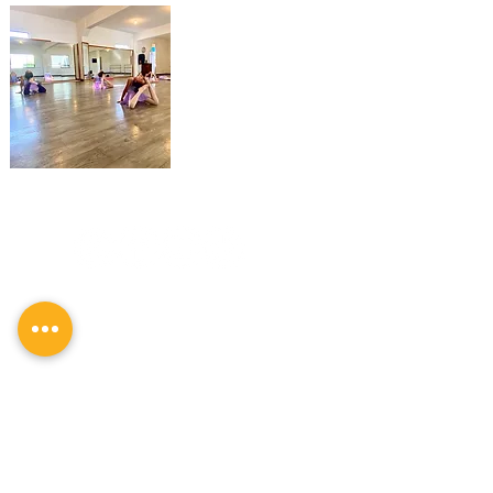
SÍGUENOS EN REDES SOCIALES
CONTACTO
TEL.:
5570 32 86 12
dimina.academia@gmail.com