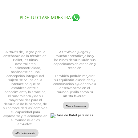
de edad.
Programa por grados.
PIDE TU CLASE MUESTRA
BALLET
JAZZ
A través de juegos y de la
A través de juegos y
enseñanza de la técnica del
mucho aprendizaje las y
Ballet, las niñas
los niños desarrollarán sus
desarrollarán
capacidades de atención y
su psicomotricidad,
reacción.
basándose en una
concepción integral del
También podrán mejorar
sujeto, se ocupa de la
su equilibrio, elasticidad y
interacción que se
coordinación ayudándole a
establece entre el
desenvolverse en el
conocimiento, la
emoción
,
mundo. ¡Baila como tu
el movimiento y de su
artista favorito!​
mayor validez para el
desarrollo de la persona, de
Más información
su corporeidad, así como de
su capacidad para
expresarse y relacionarse en
el mundo que "los
envuelve".
Más información