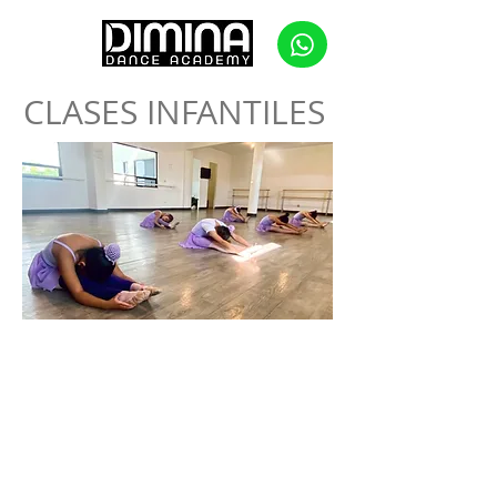
CLASES INFANTILES
La danza, además de arte, es un
ejercicio
que
cuenta con múltiples y positivos beneficios para
las niñas, tanto físicos como psíquicos, como la
estimulación de la circulación sanguínea y
el
sistema respiratorio
.
Favorece la eliminación de
las grasas y contribuye a corregir
malas posturas
.
¡Te recomendamos nuestras clases para el
desarrollo integral de tus peques!
Aceptamos a todas las niñas, a partir de los 3 años